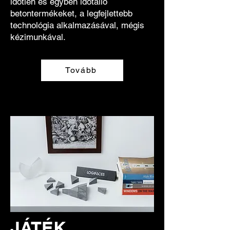
időtlen és egyben időtálló
betontermékeket, a legfejlettebb
technológia alkalmazásával, mégis
kézimunkával.
Tovább
JÁTÉK