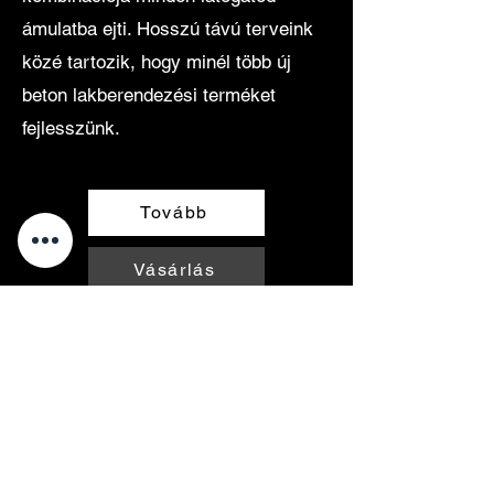
ámulatba ejti. Hosszú távú terveink
közé tartozik, hogy minél több új
beton lakberendezési terméket
fejlesszünk.
Tovább
Vásárlás
LOGIFACES
Műhely:
1122, Budapest, Hungary
Hajnóczy József utca 11.