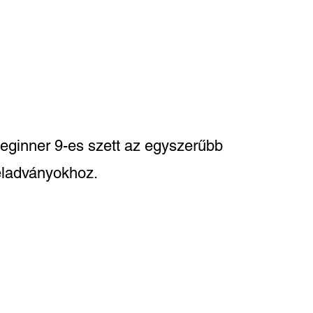
eginner 9-es szett az egyszerűbb, Original 16-
eladványokhoz.