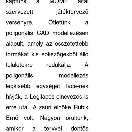
kaptunk a MOME által
szervezett játéktervező
versenyre. Ötletünk a
poligonális CAD modellezésen
alapult, amely az összetettebb
formákat kis sokszögekből álló
felületekre redukálja. A
poligonális modellezés
legkisebb egységét face-nek
hívják, a Logifaces elnevezés is
erre utal. A zsűri elnöke Rubik
Ernő volt. Nagyon örültünk,
amikor a tervvel döntős