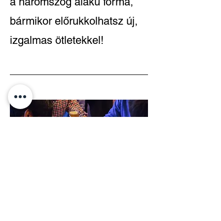
a háromszög alakú forma,
bármikor előrukkolhatsz új,
izgalmas ötletekkel!
Játsszatok közösen!