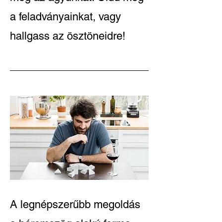
a feladványainkat, vagy
hallgass az ösztöneidre!
A legnépszerűbb megoldás