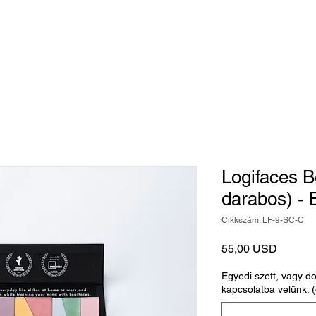
Játék
Kiegészítők
Judaika
Egyedi tárgy
Logifaces B
darabos) - 
Cikkszám: LF-9-SC-C
Ár
55,00 USD
Egyedi szett, vagy d
kapcsolatba velünk. (