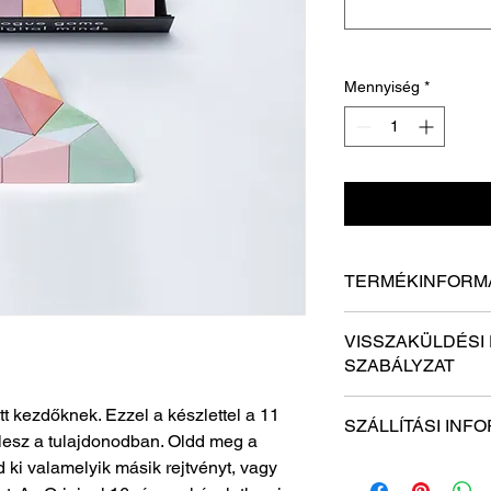
Mennyiség
*
TERMÉKINFORM
Én egy termékrészlet
VISSZAKÜLDÉSI 
információkat adhato
SZABÁLYZAT
méretre, anyagra, go
utasításokat. Ez egy 
Visszaküldési és viss
tt kezdőknek. Ezzel a készlettel a 11
megírja, mitől külön
SZÁLLÍTÁSI INF
Remek hely vagyok, a
profitálhatnak ügyfel
lesz a tulajdonodban. Oldd meg a
arról, mit kell tenniü
 ki valamelyik másik rejtvényt, vagy
Szállítási politika v
Az egyszerű visszatér
további információkat