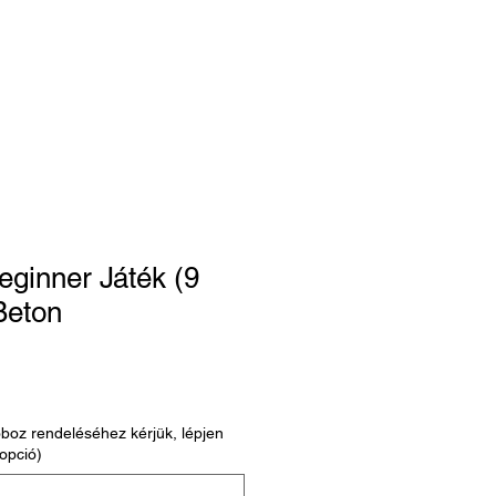
Oktatás
Bejelentkezés
eginner Játék (9
Beton
oboz rendeléséhez kérjük, lépjen
opció)